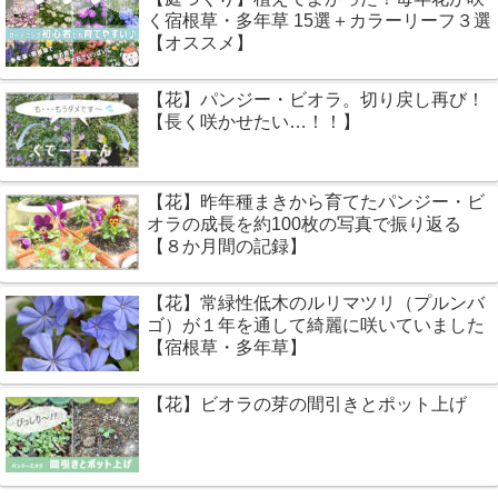
く宿根草・多年草 15選＋カラーリーフ３選
【オススメ】
【花】パンジー・ビオラ。切り戻し再び！
【長く咲かせたい…！！】
【花】昨年種まきから育てたパンジー・ビ
オラの成長を約100枚の写真で振り返る
【８か月間の記録】
【花】常緑性低木のルリマツリ（プルンバ
ゴ）が１年を通して綺麗に咲いていました
【宿根草・多年草】
【花】ビオラの芽の間引きとポット上げ