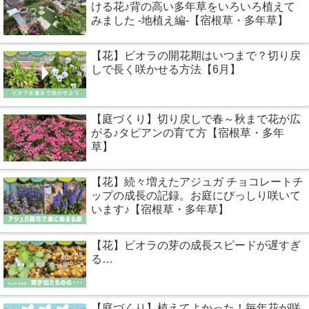
ける花♪背の高い多年草をいろいろ植えて
みました -地植え編-【宿根草・多年草】
【花】ビオラの開花期はいつまで？切り戻
しで長く咲かせる方法【6月】
【庭づくり】切り戻しで春～秋まで花が広
がる♪タピアンの育て方【宿根草・多年
草】
【花】続々増えたアジュガ チョコレートチ
ップの成長の記録。お庭にびっしり咲いて
います♪【宿根草・多年草】
【花】ビオラの芽の成長スピードが遅すぎ
る…
【庭づくり】植えてよかった！毎年花が咲