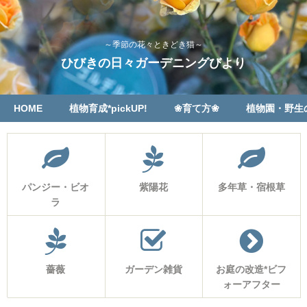
～季節の花々ときどき猫～
ひびきの日々ガーデニングびより
HOME
植物育成*pickUP!
❀育て方❀
植物園・野生
パンジー・ビオ
紫陽花
多年草・宿根草
ラ
薔薇
ガーデン雑貨
お庭の改造*ビフ
ォーアフター