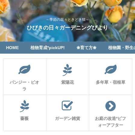
～季節の花々ときどき猫～
ひびきの日々ガーデニングびより
HOME
植物育成*pickUP!
❀育て方❀
植物園・野生
パンジー・ビオ
紫陽花
多年草・宿根草
ラ
薔薇
ガーデン雑貨
お庭の改造*ビフ
ォーアフター