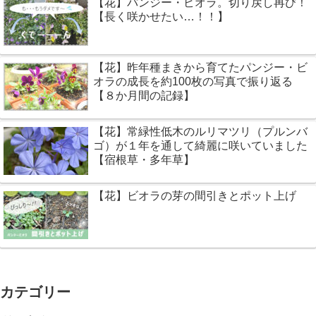
【花】パンジー・ビオラ。切り戻し再び！
【長く咲かせたい…！！】
【花】昨年種まきから育てたパンジー・ビ
オラの成長を約100枚の写真で振り返る
【８か月間の記録】
【花】常緑性低木のルリマツリ（プルンバ
ゴ）が１年を通して綺麗に咲いていました
【宿根草・多年草】
【花】ビオラの芽の間引きとポット上げ
カテゴリー