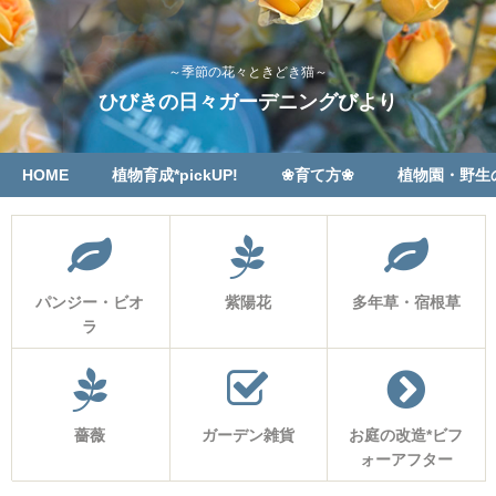
～季節の花々ときどき猫～
ひびきの日々ガーデニングびより
HOME
植物育成*pickUP!
❀育て方❀
植物園・野生
パンジー・ビオ
紫陽花
多年草・宿根草
ラ
薔薇
ガーデン雑貨
お庭の改造*ビフ
ォーアフター