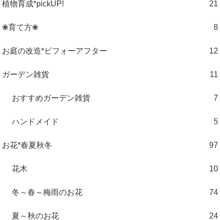
植物育成*pickUP!
21
❀育て方❀
8
お庭の改造*ビフォーアフター
12
ガーデン雑貨
11
おすすめガーデン雑貨
7
ハンドメイド
5
お花*春夏秋冬
97
花木
10
冬～春～梅雨のお花
74
夏～秋のお花
24