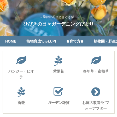
～季節の花々ときどき猫～
ひびきの日々ガーデニングびより
HOME
植物育成*pickUP!
❀育て方❀
植物園・野生
パンジー・ビオ
紫陽花
多年草・宿根草
ラ
薔薇
ガーデン雑貨
お庭の改造*ビフ
ォーアフター