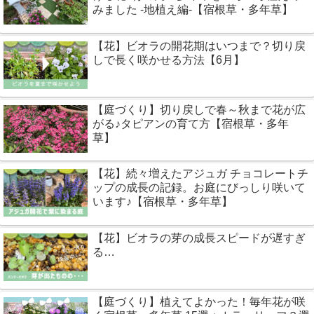
みました -地植え編-【宿根草・多年草】
【花】ビオラの開花期はいつまで？切り戻
しで長く咲かせる方法【6月】
【庭づくり】切り戻しで春～秋まで花が広
がる♪タピアンの育て方【宿根草・多年
草】
【花】続々増えたアジュガ チョコレートチ
ップの成長の記録。お庭にびっしり咲いて
います♪【宿根草・多年草】
【花】ビオラの芽の成長スピードが遅すぎ
る…
【庭づくり】植えてよかった！毎年花が咲