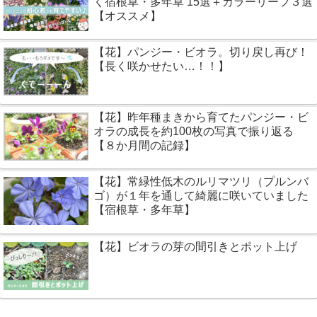
く宿根草・多年草 15選＋カラーリーフ３選
【オススメ】
【花】パンジー・ビオラ。切り戻し再び！
【長く咲かせたい…！！】
【花】昨年種まきから育てたパンジー・ビ
オラの成長を約100枚の写真で振り返る
【８か月間の記録】
【花】常緑性低木のルリマツリ（プルンバ
ゴ）が１年を通して綺麗に咲いていました
【宿根草・多年草】
【花】ビオラの芽の間引きとポット上げ