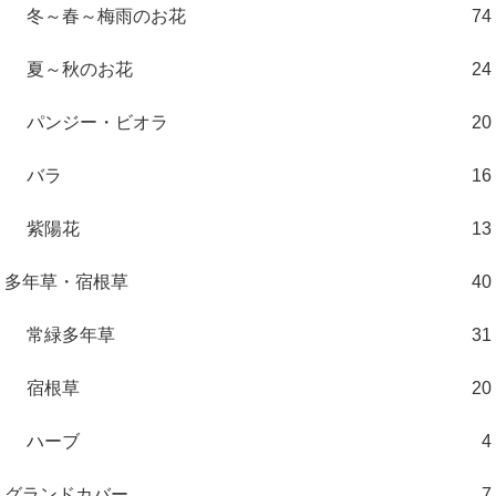
冬～春～梅雨のお花
74
夏～秋のお花
24
パンジー・ビオラ
20
バラ
16
紫陽花
13
多年草・宿根草
40
常緑多年草
31
宿根草
20
ハーブ
4
グランドカバー
7