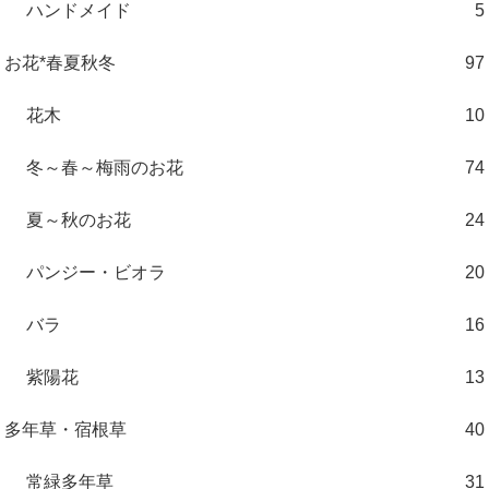
ハンドメイド
5
お花*春夏秋冬
97
花木
10
冬～春～梅雨のお花
74
夏～秋のお花
24
パンジー・ビオラ
20
バラ
16
紫陽花
13
多年草・宿根草
40
常緑多年草
31