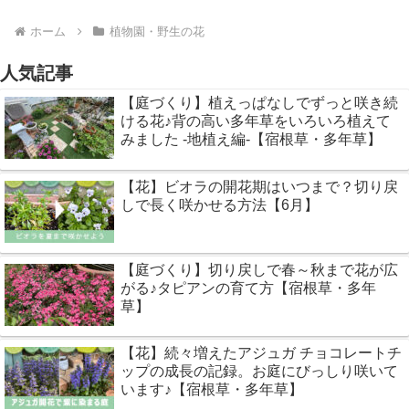
ホーム
植物園・野生の花
人気記事
【庭づくり】植えっぱなしでずっと咲き続
ける花♪背の高い多年草をいろいろ植えて
みました -地植え編-【宿根草・多年草】
【花】ビオラの開花期はいつまで？切り戻
しで長く咲かせる方法【6月】
【庭づくり】切り戻しで春～秋まで花が広
がる♪タピアンの育て方【宿根草・多年
草】
【花】続々増えたアジュガ チョコレートチ
ップの成長の記録。お庭にびっしり咲いて
います♪【宿根草・多年草】