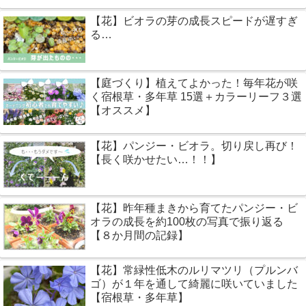
【花】ビオラの芽の成長スピードが遅すぎ
る…
【庭づくり】植えてよかった！毎年花が咲
く宿根草・多年草 15選＋カラーリーフ３選
【オススメ】
【花】パンジー・ビオラ。切り戻し再び！
【長く咲かせたい…！！】
【花】昨年種まきから育てたパンジー・ビ
オラの成長を約100枚の写真で振り返る
【８か月間の記録】
【花】常緑性低木のルリマツリ（プルンバ
ゴ）が１年を通して綺麗に咲いていました
【宿根草・多年草】