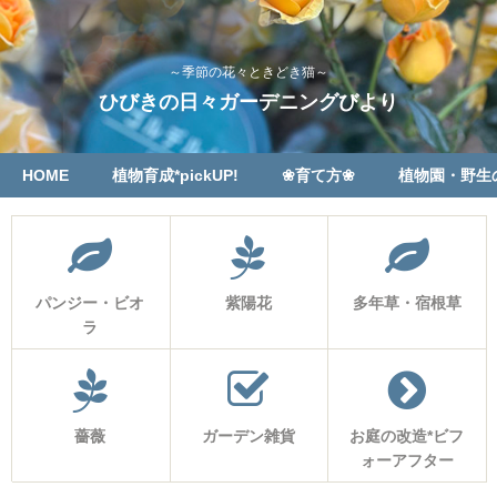
～季節の花々ときどき猫～
ひびきの日々ガーデニングびより
HOME
植物育成*pickUP!
❀育て方❀
植物園・野生
パンジー・ビオ
紫陽花
多年草・宿根草
ラ
薔薇
ガーデン雑貨
お庭の改造*ビフ
ォーアフター