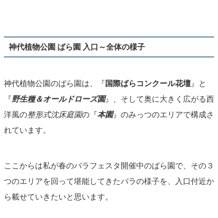
神代植物公園 ばら園 入口～全体の様子
神代植物公園のばら園は、『
国際ばらコンクール花壇
』と
『
野生種＆オールドローズ園
』、そして奥に大きく広がる西
洋風の
整形式沈床庭園
の『
本園
』のみっつのエリアで構成さ
れています。
ここからは私が春のバラフェスタ開催中のばら園で、その３
つのエリアを回って堪能してきたバラの様子を、入口付近か
ら載せていきたいと思います。