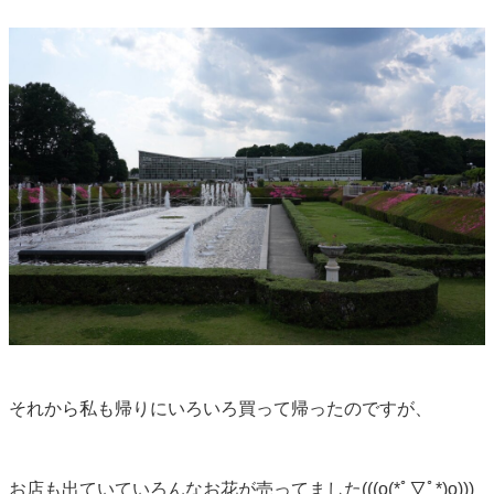
それから私も帰りにいろいろ買って帰ったのですが、
お店も出ていていろんなお花が売ってました(((o(*ﾟ▽ﾟ*)o)))