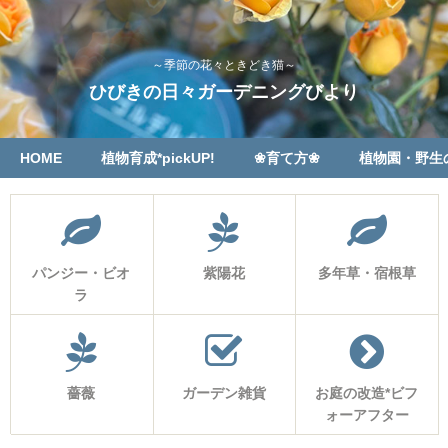
～季節の花々ときどき猫～
ひびきの日々ガーデニングびより
HOME
植物育成*pickUP!
❀育て方❀
植物園・野生
パンジー・ビオ
紫陽花
多年草・宿根草
ラ
薔薇
ガーデン雑貨
お庭の改造*ビフ
ォーアフター