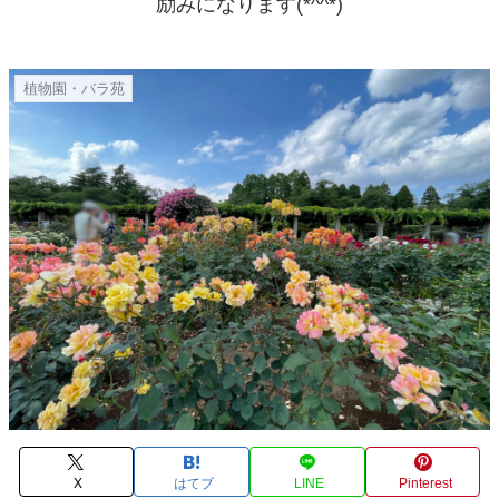
励みになります(*^^*)
植物園・バラ苑
X
はてブ
LINE
Pinterest