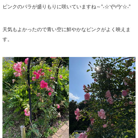
ピンクのバラが盛りもりに咲いていますね～°˖☆◝(⁰▿⁰)◜☆˖°
天気もよかったので青い空に鮮やかなピンクがよく映えま
す。