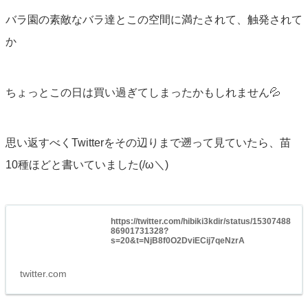
バラ園の素敵なバラ達とこの空間に満たされて、触発されて
か
ちょっとこの日は買い過ぎてしまったかもしれません💦
思い返すべくTwitterをその辺りまで遡って見ていたら、苗
10種ほどと書いていました(/ω＼)
https://twitter.com/hibiki3kdir/status/15307488
86901731328?
s=20&t=NjB8f0O2DviECij7qeNzrA
twitter.com