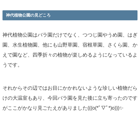
神代植物公園の見どころ
神代植物公園はバラ園だけでなく、つつじ園やうめ園、はぎ
園、水生植物園、他にも山野草園、宿根草園、さくら園、か
えで園など、四季折々の植物が楽しめるようになっているよ
うです。
それからその辺ではお目にかかれないような珍しい植物だら
けの大温室もあり、今回バラ園を見た後に立ち寄ったのです
がここがかなり見ごたえがありました(((o(*ﾟ▽ﾟ*)o)))✨