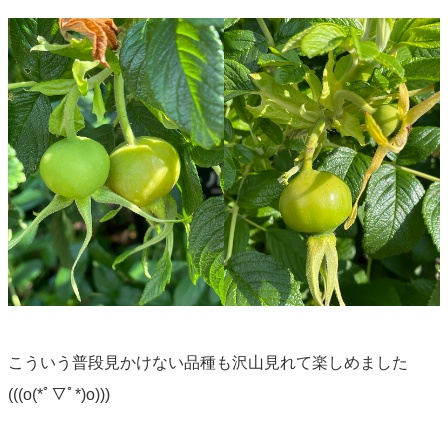
こういう普段見かけない品種も沢山見れて楽しめました
(((o(*ﾟ▽ﾟ*)o)))