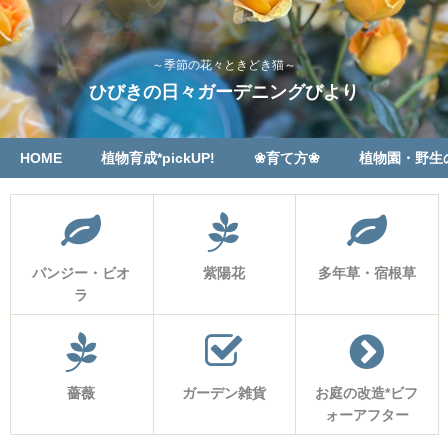
～季節の花々ときどき猫～
ひびきの日々ガーデニングびより
HOME
植物育成*pickUP!
❀育て方❀
植物園・野生
パンジー・ビオ
紫陽花
多年草・宿根草
ラ
薔薇
ガーデン雑貨
お庭の改造*ビフ
ォーアフター