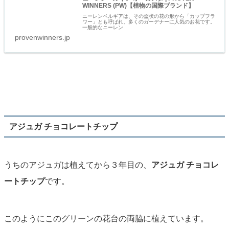
WINNERS (PW)【植物の国際ブランド】
ニーレンベルギアは、その盃状の花の形から「カップフラ
ワー」とも呼ばれ、多くのガーデナーに人気のお花です。
一般的なニーレン
provenwinners.jp
アジュガ チョコレートチップ
うちのアジュガは植えてから３年目の、
アジュガ チョコレ
ートチップ
です。
このようにこのグリーンの花台の両脇に植えています。