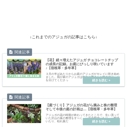
↓
これまでの
アジュガの記事はこちら↓
【花】続々増えたアジュガ チョコレートチップ
の成長の記録。お庭にびっしり咲いています
♪【宿根草・多年草】
３月の半ばあたりからお庭のアジュガがキレイに咲き始め
ました。我が家のアジュガは昨年お隣さんが庭のアジュガ
を分けてくださっ
【庭づくり】アジュガの花がら摘みと株の整理
そして今後の庭の計画は…【宿根草・多年草】
アジュガの花の時期が終わってきたところで、生い茂って
いた沢山の葉の整理をすべく、一旦全部抜いたり、一部抜
いたり、枯れ葉だ