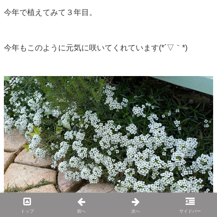
今年で植えてみて３年目。
今年もこのように元気に咲いてくれています(*´▽｀*)
トップ
前へ
次へ
サイドバー