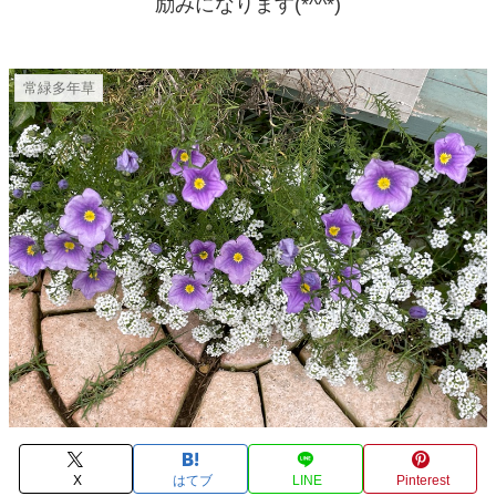
励みになります(*^^*)
常緑多年草
X
はてブ
LINE
Pinterest