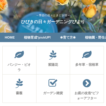
～季節の花々ときどき猫～
ひびきの日々ガーデニングびより
HOME
植物育成*pickUP!
❀育て方❀
植物園・野生
パンジー・ビオ
紫陽花
多年草・宿根草
ラ
薔薇
ガーデン雑貨
お庭の改造*ビフ
ォーアフター