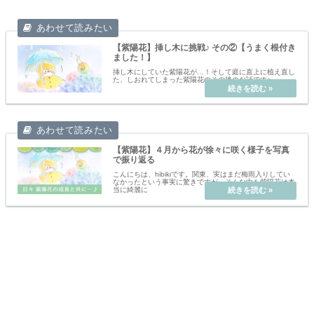
【紫陽花】挿し木に挑戦♪ その②【うまく根付き
ました！】
挿し木にしていた紫陽花が…！そして庭に直上に植え直し
た、しおれてしまった紫陽花のその後のお話です♪
【紫陽花】４月から花が徐々に咲く様子を写真
で振り返る
こんにちは、hibikiです。関東、実はまだ梅雨入りしてい
なかったという事実に驚きですが、そんな中も紫陽花は本
当に綺麗に