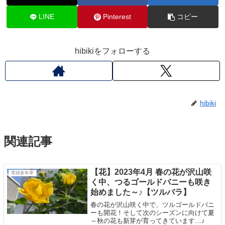
LINE
Pinterest
コピー
hibikiをフォローする
hibiki
関連記事
【花】2023年4月 春の花が沢山咲
常緑多年草
く中、つるゴールドバニーも咲き
始めました～♪【ツルバラ】
春の花が沢山咲く中で、ツルゴールドバニ
ーも開花！そして次のシーズンに向けて夏
～秋の花も新芽が育ってきています…♪