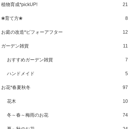
植物育成*pickUP!
21
❀育て方❀
8
お庭の改造*ビフォーアフター
12
ガーデン雑貨
11
おすすめガーデン雑貨
7
ハンドメイド
5
お花*春夏秋冬
97
花木
10
冬～春～梅雨のお花
74
夏～秋のお花
24