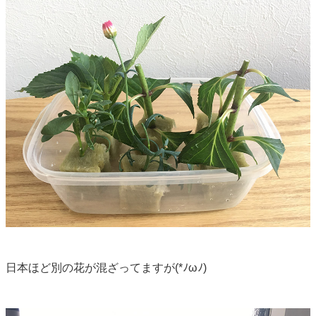
日本ほど別の花が混ざってますが(*ﾉωﾉ)