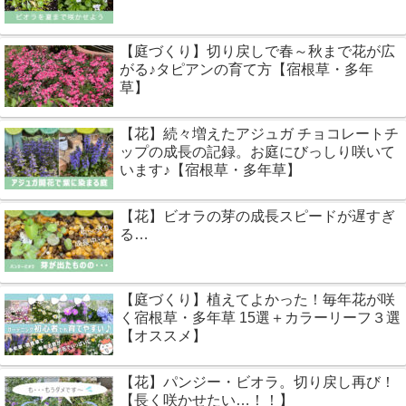
【庭づくり】切り戻しで春～秋まで花が広
がる♪タピアンの育て方【宿根草・多年
草】
【花】続々増えたアジュガ チョコレートチ
ップの成長の記録。お庭にびっしり咲いて
います♪【宿根草・多年草】
【花】ビオラの芽の成長スピードが遅すぎ
る…
【庭づくり】植えてよかった！毎年花が咲
く宿根草・多年草 15選＋カラーリーフ３選
【オススメ】
【花】パンジー・ビオラ。切り戻し再び！
【長く咲かせたい…！！】