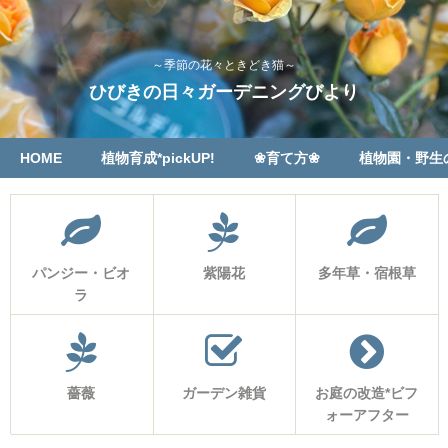
～季節の花々ときどき猫～
ひびきの日々ガーデニングびより
HOME
植物育成*pickUP!
❀育て方❀
植物園・野生
パンジー・ビオ
紫陽花
多年草・宿根草
ラ
薔薇
ガーデン雑貨
お庭の改造*ビフ
ォーアフター