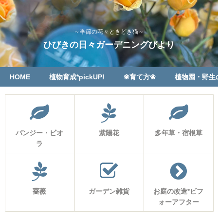
～季節の花々ときどき猫～
ひびきの日々ガーデニングびより
HOME
植物育成*pickUP!
❀育て方❀
植物園・野生
パンジー・ビオ
紫陽花
多年草・宿根草
ラ
薔薇
ガーデン雑貨
お庭の改造*ビフ
ォーアフター