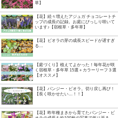
草】
【花】続々増えたアジュガ チョコレートチ
ップの成長の記録。お庭にびっしり咲いて
います♪【宿根草・多年草】
【花】ビオラの芽の成長スピードが遅すぎ
る…
【庭づくり】植えてよかった！毎年花が咲
く宿根草・多年草 15選＋カラーリーフ３選
【オススメ】
【花】パンジー・ビオラ。切り戻し再び！
【長く咲かせたい…！！】
【花】昨年種まきから育てたパンジー・ビ
オラの成長を約100枚の写真で振り返る