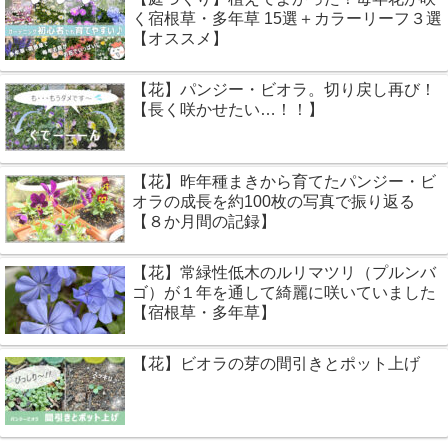
く宿根草・多年草 15選＋カラーリーフ３選
【オススメ】
【花】パンジー・ビオラ。切り戻し再び！
【長く咲かせたい…！！】
【花】昨年種まきから育てたパンジー・ビ
オラの成長を約100枚の写真で振り返る
【８か月間の記録】
【花】常緑性低木のルリマツリ（プルンバ
ゴ）が１年を通して綺麗に咲いていました
【宿根草・多年草】
【花】ビオラの芽の間引きとポット上げ