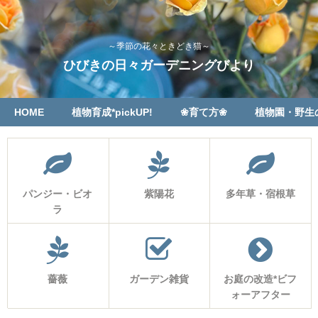
～季節の花々ときどき猫～
ひびきの日々ガーデニングびより
HOME
植物育成*pickUP!
❀育て方❀
植物園・野生
パンジー・ビオ
紫陽花
多年草・宿根草
ラ
薔薇
ガーデン雑貨
お庭の改造*ビフ
ォーアフター