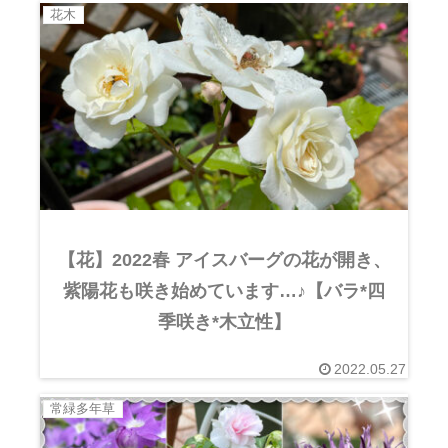
花木
【花】2022春 アイスバーグの花が開き、
紫陽花も咲き始めています…♪【バラ*四
季咲き*木立性】
2022.05.27
常緑多年草