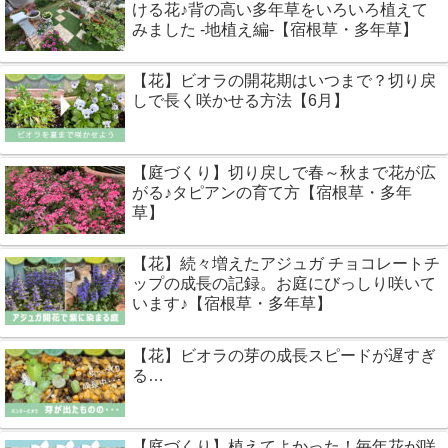
ける花♪背の高い多年草をいろいろ植えて
みました -地植え編-【宿根草・多年草】
【花】ビオラの開花期はいつまで？切り戻
しで長く咲かせる方法【6月】
【庭づくり】切り戻しで春～秋まで花が広
がる♪タピアンの育て方【宿根草・多年
草】
【花】続々増えたアジュガ チョコレートチ
ップの成長の記録。お庭にびっしり咲いて
います♪【宿根草・多年草】
【花】ビオラの芽の成長スピードが遅すぎ
る…
【庭づくり】植えてよかった！毎年花が咲