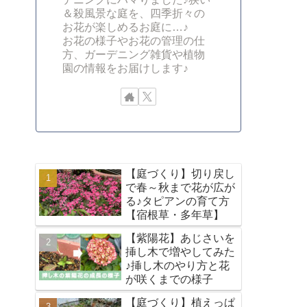
＆殺風景な庭を、四季折々の
お花が楽しめるお庭に…♪
お花の様子やお花の管理の仕
方、ガーデニング雑貨や植物
園の情報をお届けします♪
【庭づくり】切り戻し
で春～秋まで花が広が
る♪タピアンの育て方
【宿根草・多年草】
【紫陽花】あじさいを
挿し木で増やしてみた
♪挿し木のやり方と花
が咲くまでの様子
【庭づくり】植えっぱ