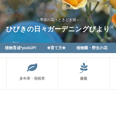
～季節の花々ときどき猫～
ひびきの日々ガーデニングびより
植物育成*pickUP!
❀育て方❀
植物園・野生の花
多年草・宿根草
薔薇