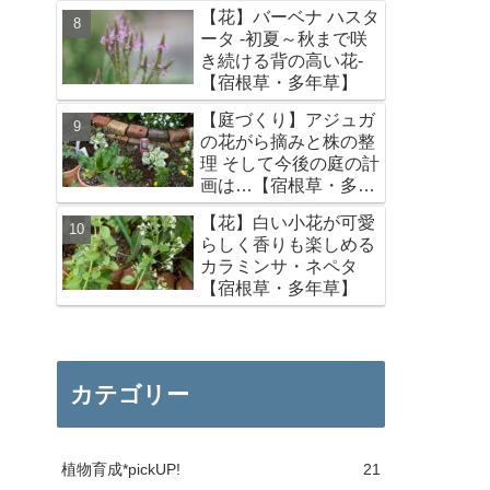
【オススメ】
【花】バーベナ ハスタ
ータ -初夏～秋まで咲
き続ける背の高い花-
【宿根草・多年草】
【庭づくり】アジュガ
の花がら摘みと株の整
理 そして今後の庭の計
画は…【宿根草・多年
草】
【花】白い小花が可愛
らしく香りも楽しめる
カラミンサ・ネペタ
【宿根草・多年草】
カテゴリー
植物育成*pickUP!
21