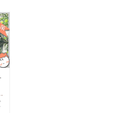
ー
い
ド