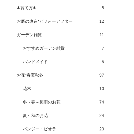
❀育て方❀
8
お庭の改造*ビフォーアフター
12
ガーデン雑貨
11
おすすめガーデン雑貨
7
ハンドメイド
5
お花*春夏秋冬
97
花木
10
冬～春～梅雨のお花
74
夏～秋のお花
24
パンジー・ビオラ
20