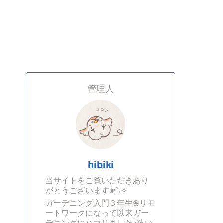
管理人
hibiki
当サイトをご覧いただきあり
がとうございます❀°˖✧
ガーデニング入門３年生❀リモ
ートワークになって以来ガー
デニングにハマりました♪狭い