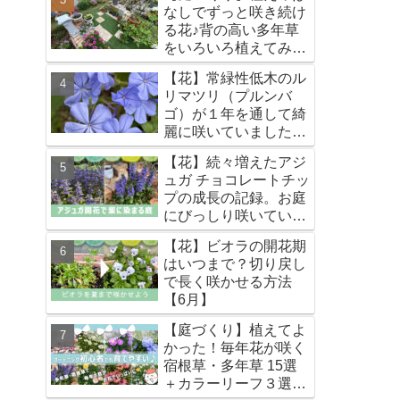
なしでずっと咲き続け
る花♪背の高い多年草
をいろいろ植えてみま
した -地植え編-【宿根
【花】常緑性低木のル
草・多年草】
リマツリ（プルンバ
ゴ）が１年を通して綺
麗に咲いていました
【宿根草・多年草】
【花】続々増えたアジ
ュガ チョコレートチッ
プの成長の記録。お庭
にびっしり咲いていま
す♪【宿根草・多年
【花】ビオラの開花期
草】
はいつまで？切り戻し
で長く咲かせる方法
【6月】
【庭づくり】植えてよ
かった！毎年花が咲く
宿根草・多年草 15選
＋カラーリーフ３選