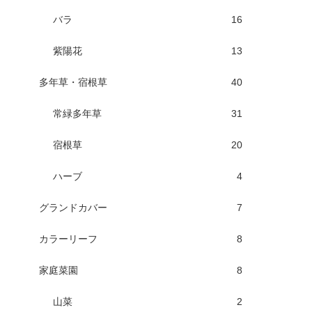
バラ
16
紫陽花
13
多年草・宿根草
40
常緑多年草
31
宿根草
20
ハーブ
4
グランドカバー
7
カラーリーフ
8
家庭菜園
8
山菜
2