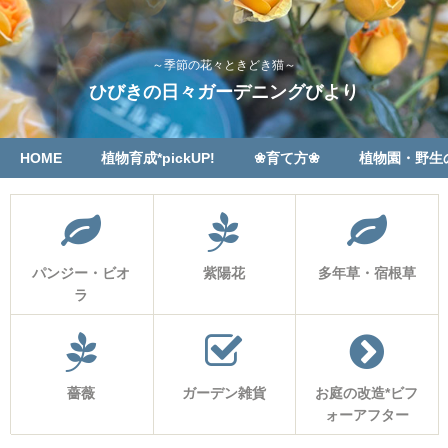
～季節の花々ときどき猫～
ひびきの日々ガーデニングびより
HOME
植物育成*pickUP!
❀育て方❀
植物園・野生
パンジー・ビオ
紫陽花
多年草・宿根草
ラ
薔薇
ガーデン雑貨
お庭の改造*ビフ
ォーアフター